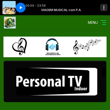
00:00 - 23:59
 com P.A.
40323
power up 040323
VIAGEM MUSICAL com P.A.
MENU