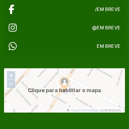
/EM BREVE
@EM BREVE
EM BREVE
+
−
Clique para habilitar o mapa
©
OpenStreetMap
contributors.