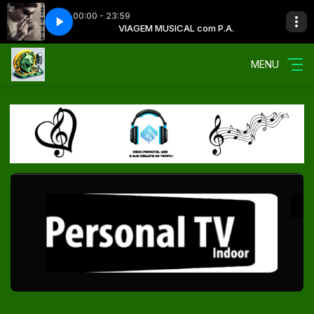
00:00 - 23:59
L com P.A.
 121222
VIAGEM MUSICAL com P.A.
DOUGLAS ABREU 121222
MENU