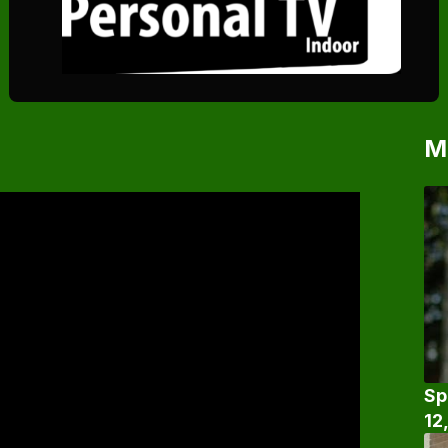
M
Sp
12