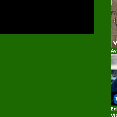
Av
Ed
Vi