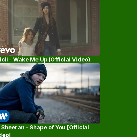
icii - Wake Me Up (Official Video)
 Sheeran - Shape of You [Official
deo]